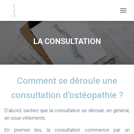
O
U
V
R
I
LA CONSULTATION
R
/
F
E
R
M
E
Comment se déroule une
R
L
consultation d’ostéopathie ?
A
N
A
D’abord, sachez que la consultation se déroule, en général,
V
I
en sous-vêtements.
G
A
En premier lieu, la consultation commence par un