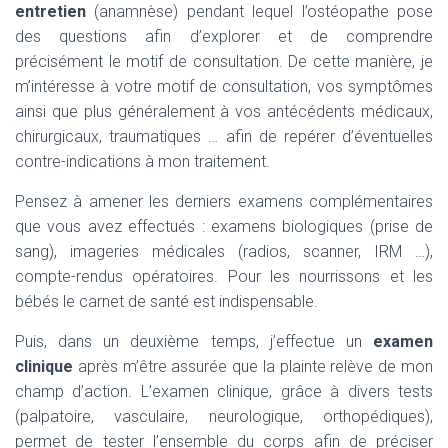
T
entretien
(anamnèse) pendant lequel l’ostéopathe pose
I
des questions afin d’explorer et de comprendre
O
N
précisément le motif de consultation. De cette manière, je
m’intéresse à votre motif de consultation, vos symptômes
ainsi que plus généralement à vos antécédents médicaux,
chirurgicaux, traumatiques … afin de repérer d’éventuelles
contre-indications à mon traitement.
Pensez à amener les derniers examens complémentaires
que vous avez effectués : examens biologiques (prise de
sang), imageries médicales (radios, scanner, IRM …),
compte-rendus opératoires. Pour les nourrissons et les
bébés le carnet de santé est indispensable.
Puis, dans un deuxième temps, j’effectue un
examen
clinique
après m’être assurée que la plainte relève de mon
champ d’action. L’examen clinique, grâce à divers tests
(palpatoire, vasculaire, neurologique, orthopédiques),
permet de tester l’ensemble du corps afin de préciser